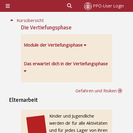
Zum Hauptinhalt
Sucheingabe umschalten
PPÖ-User Login
Website-Übersicht
Abschnitt: Elternarbeit | Jugendleitung - Verti
Kursübersicht
Die Vertiefungsphase
Module der Vertiefungsphase
Das erwartet dich in der Vertiefungsphase
Gefahren und Risiken
Elternarbeit
Elternarbeit
Kinder und Jugendliche
werden dir für alle Aktivitäten
und für jedes Lager von ihren