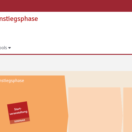
instiegsphase
ools
iegsphase | eLearning-Portal