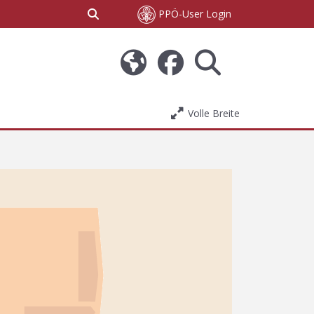
Sucheingabe umschalten
PPÖ-User Login
Volle Breite