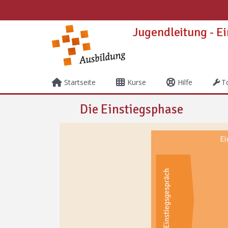
Zum Hauptinhalt
Jugendleitung - E
Startseite
Kurse
Hilfe
T
Kurs: Jugendleitung - Einst
Die Einstiegsphase