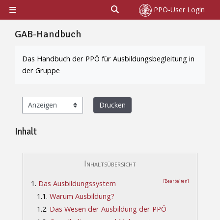
Zum Hauptinhalt
Sucheingabe umschalten
PPÖ-User Login
Website-Übersicht
GAB-Handbuch
Abschlussbedingungen
Das Handbuch der PPÖ für Ausbildungsbegleitung in
der Gruppe
Drucken
Inhalt
Inhaltsübersicht
[Bearbeiten]
1.
Das Ausbildungssystem
1.1.
Warum Ausbildung?
1.2.
Das Wesen der Ausbildung der PPÖ