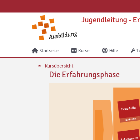
Zum Hauptinhalt
Jugendleitung - E
Startseite
Kurse
Hilfe
T
Abschnitt: Lebensraum Natu
Kursübersicht
Die Erfahrungsphase