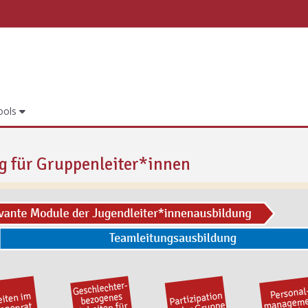
ools
ch | Gruppenleitung | eLearning-Porta
 für Gruppenleiter*innen