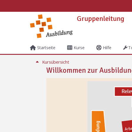
Zum Hauptinhalt
Gruppenleitung
Startseite
Kurse
Hilfe
T
Abschnitt: Abschlussgesprä
Kursübersicht
Willkommen zur Ausbildung