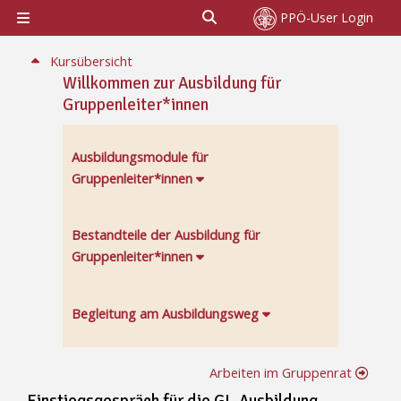
Zum Hauptinhalt
Sucheingabe umschalten
PPÖ-User Login
Website-Übersicht
Abschnitt: Einstiegsgespräch für die GL-Ausbil
Kursübersicht
Willkommen zur Ausbildung für
Gruppenleiter*innen
Ausbildungsmodule für
Gruppenleiter*innen
Bestandteile der Ausbildung für
Gruppenleiter*innen
Begleitung am Ausbildungsweg
Arbeiten im Gruppenrat
Einstiegsgespräch für die GL-Ausbildung