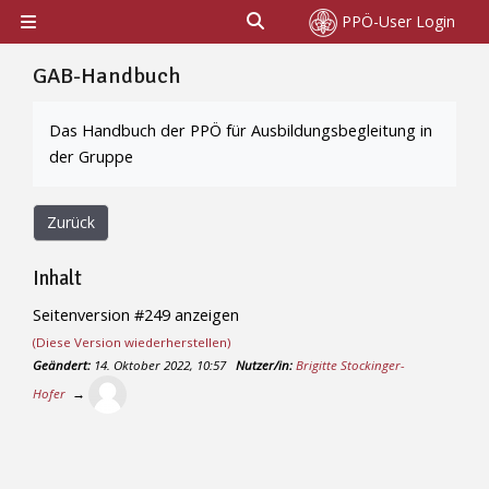
Zum Hauptinhalt
Sucheingabe umschalten
PPÖ-User Login
Website-Übersicht
GAB-Handbuch
Abschlussbedingungen
Das Handbuch der PPÖ für Ausbildungsbegleitung in
der Gruppe
Zurück
Inhalt
Seitenversion #249 anzeigen
(Diese Version wiederherstellen)
Geändert:
14. Oktober 2022, 10:57
Nutzer/in:
Brigitte Stockinger-
Hofer
→