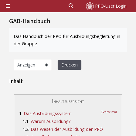
Zum Hauptinhalt
Sucheingabe umschalten
PPÖ-User Login
Website-Übersicht
GAB-Handbuch
Abschlussbedingungen
Das Handbuch der PPÖ für Ausbildungsbegleitung in
der Gruppe
Drucken
Inhalt
Inhaltsübersicht
[Bearbeiten]
1.
Das Ausbildungssystem
1.1.
Warum Ausbildung?
1.2.
Das Wesen der Ausbildung der PPÖ