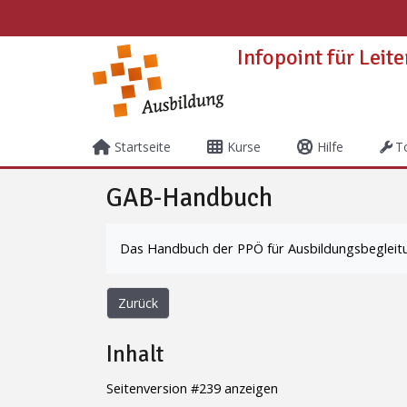
Zum Hauptinhalt
Infopoint für Leit
Startseite
Kurse
Hilfe
T
GAB-Handbuch
Abschlussbedingungen
Das Handbuch der PPÖ für Ausbildungsbegleit
Zurück
Inhalt
Seitenversion #239 anzeigen