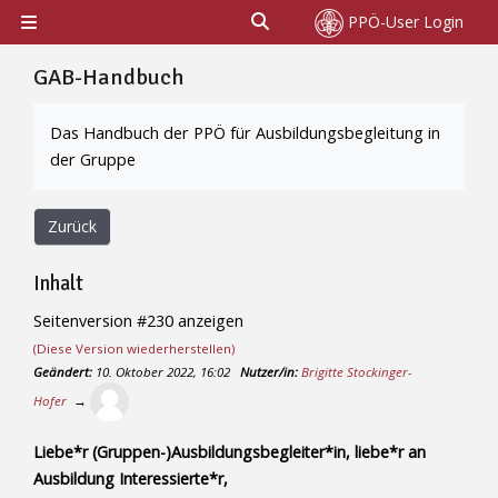
Zum Hauptinhalt
Sucheingabe umschalten
PPÖ-User Login
Website-Übersicht
GAB-Handbuch
Abschlussbedingungen
Das Handbuch der PPÖ für Ausbildungsbegleitung in
der Gruppe
Zurück
Inhalt
Seitenversion #230 anzeigen
(Diese Version wiederherstellen)
Geändert:
10. Oktober 2022, 16:02
Nutzer/in:
Brigitte Stockinger-
Hofer
→
Liebe*r (Gruppen-)Ausbildungsbegleiter*in, liebe*r an
Ausbildung Interessierte*r,