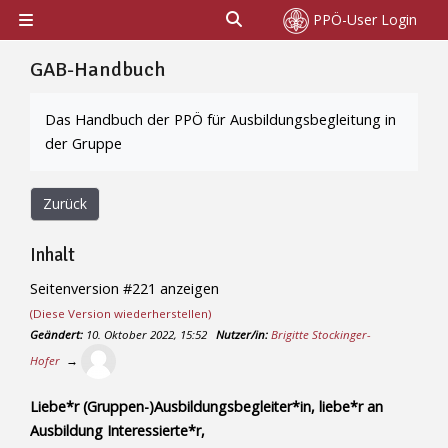
Zum Hauptinhalt
Sucheingabe umschalten
PPÖ-User Login
Website-Übersicht
GAB-Handbuch
Abschlussbedingungen
Das Handbuch der PPÖ für Ausbildungsbegleitung in
der Gruppe
Zurück
Inhalt
Seitenversion #221 anzeigen
(Diese Version wiederherstellen)
Geändert:
10. Oktober 2022, 15:52
Nutzer/in:
Brigitte Stockinger-
Hofer
→
Liebe*r (Gruppen-)Ausbildungsbegleiter*in, liebe*r an
Ausbildung Interessierte*r,