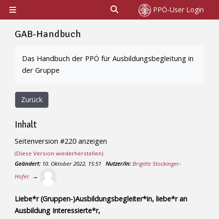
Zum Hauptinhalt
Sucheingabe umschalten
PPÖ-User Login
Website-Übersicht
GAB-Handbuch
Abschlussbedingungen
Das Handbuch der PPÖ für Ausbildungsbegleitung in
der Gruppe
Zurück
Inhalt
Seitenversion #220 anzeigen
(Diese Version wiederherstellen)
Geändert:
10. Oktober 2022, 15:51
Nutzer/in:
Brigitte Stockinger-
Hofer
→
Liebe*r (Gruppen-)Ausbildungsbegleiter*in, liebe*r an
Ausbildung Interessierte*r,