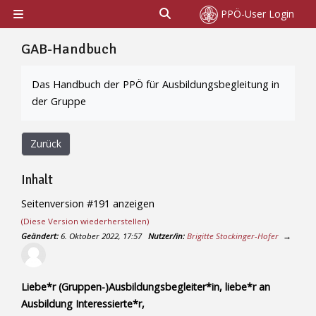
Zum Hauptinhalt
Sucheingabe umschalten
PPÖ-User Login
Website-Übersicht
GAB-Handbuch
Abschlussbedingungen
Das Handbuch der PPÖ für Ausbildungsbegleitung in
der Gruppe
Zurück
Inhalt
Seitenversion #191 anzeigen
(Diese Version wiederherstellen)
Geändert:
6. Oktober 2022, 17:57
Nutzer/in:
Brigitte Stockinger-Hofer
→
Liebe*r (Gruppen-)Ausbildungsbegleiter*in, liebe*r an
Ausbildung Interessierte*r,