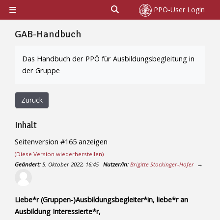
Zum Hauptinhalt
Sucheingabe umschalten
PPÖ-User Login
Website-Übersicht
GAB-Handbuch
Abschlussbedingungen
Das Handbuch der PPÖ für Ausbildungsbegleitung in
der Gruppe
Zurück
Inhalt
Seitenversion #165 anzeigen
(Diese Version wiederherstellen)
Geändert:
5. Oktober 2022, 16:45
Nutzer/in:
Brigitte Stockinger-Hofer
→
Liebe*r (Gruppen-)Ausbildungsbegleiter*in, liebe*r an
Ausbildung Interessierte*r,