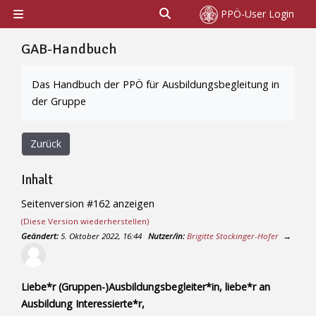
Zum Hauptinhalt
Sucheingabe umschalten
PPÖ-User Login
Website-Übersicht
GAB-Handbuch
Abschlussbedingungen
Das Handbuch der PPÖ für Ausbildungsbegleitung in
der Gruppe
Zurück
Inhalt
Seitenversion #162 anzeigen
(Diese Version wiederherstellen)
Geändert:
5. Oktober 2022, 16:44
Nutzer/in:
Brigitte Stockinger-Hofer
→
Liebe*r (Gruppen-)Ausbildungsbegleiter*in, liebe*r an
Ausbildung Interessierte*r,