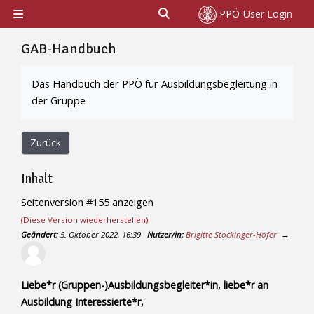
Zum Hauptinhalt
Sucheingabe umschalten
PPÖ-User Login
Website-Übersicht
GAB-Handbuch
Abschlussbedingungen
Das Handbuch der PPÖ für Ausbildungsbegleitung in
der Gruppe
Zurück
Inhalt
Seitenversion #155 anzeigen
(Diese Version wiederherstellen)
Geändert:
5. Oktober 2022, 16:39
Nutzer/in:
Brigitte Stockinger-Hofer
→
Liebe*r (Gruppen-)Ausbildungsbegleiter*in, liebe*r an
Ausbildung Interessierte*r,