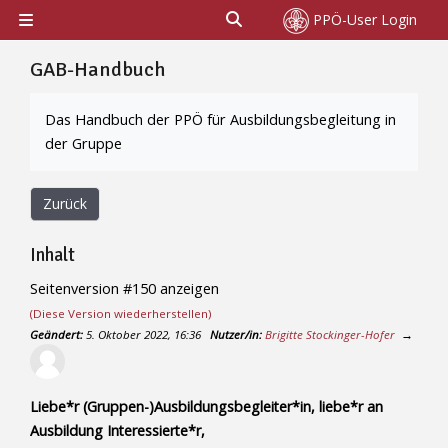
Zum Hauptinhalt
Sucheingabe umschalten
PPÖ-User Login
Website-Übersicht
GAB-Handbuch
Abschlussbedingungen
Das Handbuch der PPÖ für Ausbildungsbegleitung in
der Gruppe
Zurück
Inhalt
Seitenversion #150 anzeigen
(Diese Version wiederherstellen)
Geändert:
5. Oktober 2022, 16:36
Nutzer/in:
Brigitte Stockinger-Hofer
→
Liebe*r (Gruppen-)Ausbildungsbegleiter*in, liebe*r an
Ausbildung Interessierte*r,