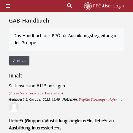
Zum Hauptinhalt
Sucheingabe umschalten
PPÖ-User Login
Website-Übersicht
GAB-Handbuch
Abschlussbedingungen
Das Handbuch der PPÖ für Ausbildungsbegleitung in
der Gruppe
Zurück
Inhalt
Seitenversion #115 anzeigen
(Diese Version wiederherstellen)
Geändert:
5. Oktober 2022, 15:49
Nutzer/in:
Brigitte Stockinger-Hofer
→
Liebe*r (Gruppen-)Ausbildungsbegleiter*in, liebe*r an
Ausbildung Interessierte*r,