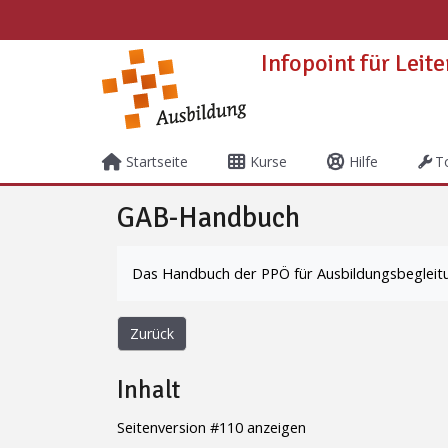
Zum Hauptinhalt
Infopoint für Leit
Startseite
Kurse
Hilfe
T
GAB-Handbuch
Abschlussbedingungen
Das Handbuch der PPÖ für Ausbildungsbegleit
Zurück
Inhalt
Seitenversion #110 anzeigen