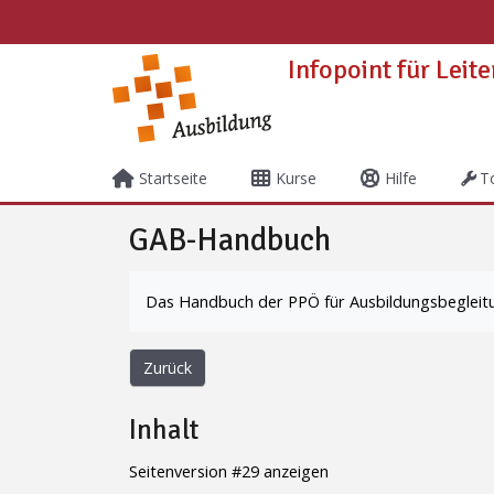
Zum Hauptinhalt
Infopoint für Leit
Startseite
Kurse
Hilfe
T
GAB-Handbuch
Abschlussbedingungen
Das Handbuch der PPÖ für Ausbildungsbegleit
Zurück
Inhalt
Seitenversion #29 anzeigen