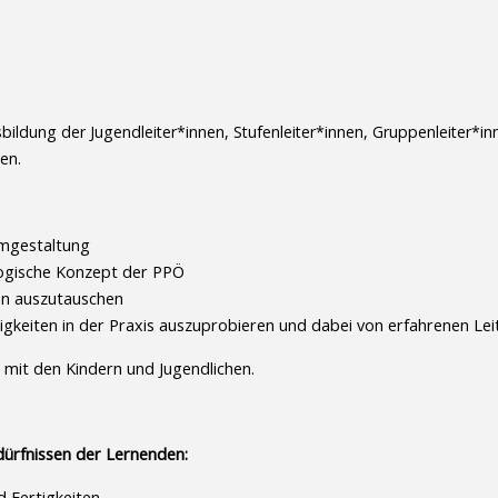
usbildung der Jugendleiter*innen, Stufenleiter*innen, Gruppenleiter
en.
mgestaltung
ogische Konzept der PPÖ
nen auszutauschen
gkeiten in der Praxis auszuprobieren und dabei von erfahrenen Lei
t mit den Kindern und Jugendlichen.
dürfnissen der Lernenden:
 Fertigkeiten