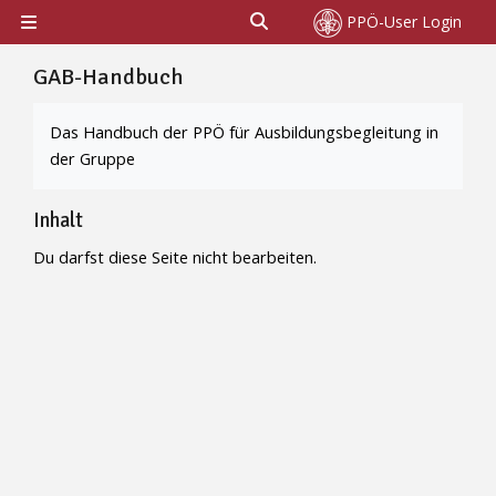
Zum Hauptinhalt
Sucheingabe umschalten
PPÖ-User Login
Website-Übersicht
GAB-Handbuch
Abschlussbedingungen
Das Handbuch der PPÖ für Ausbildungsbegleitung in
der Gruppe
Inhalt
Du darfst diese Seite nicht bearbeiten.