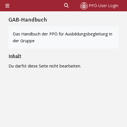
Zum Hauptinhalt
Sucheingabe umschalten
PPÖ-User Login
Website-Übersicht
GAB-Handbuch
Abschlussbedingungen
Das Handbuch der PPÖ für Ausbildungsbegleitung in
der Gruppe
Inhalt
Du darfst diese Seite nicht bearbeiten.