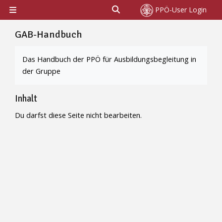
Zum Hauptinhalt
Sucheingabe umschalten
PPÖ-User Login
Website-Übersicht
GAB-Handbuch
Abschlussbedingungen
Das Handbuch der PPÖ für Ausbildungsbegleitung in
der Gruppe
Inhalt
Du darfst diese Seite nicht bearbeiten.