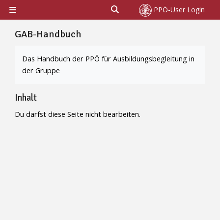
Zum Hauptinhalt
Sucheingabe umschalten
PPÖ-User Login
Website-Übersicht
GAB-Handbuch
Abschlussbedingungen
Das Handbuch der PPÖ für Ausbildungsbegleitung in
der Gruppe
Inhalt
Du darfst diese Seite nicht bearbeiten.