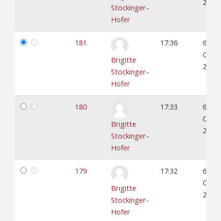
2022
Stockinger-
Hofer
181
17:36
6.
Okto
Brigitte
2022
Stockinger-
Hofer
180
17:33
6.
Okto
Brigitte
2022
Stockinger-
Hofer
179
17:32
6.
Okto
Brigitte
2022
Stockinger-
Hofer