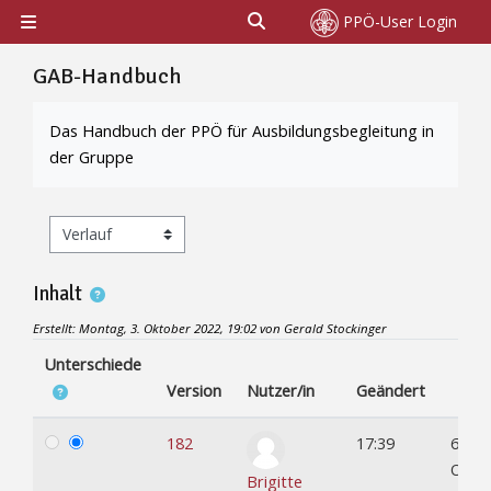
Zum Hauptinhalt
Sucheingabe umschalten
PPÖ-User Login
Website-Übersicht
GAB-Handbuch
Abschlussbedingungen
Das Handbuch der PPÖ für Ausbildungsbegleitung in
der Gruppe
Inhalt
Erstellt: Montag, 3. Oktober 2022, 19:02 von Gerald Stockinger
Unterschiede
Version
Nutzer/in
Geändert
182
17:39
6.
Okto
Brigitte