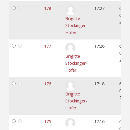
178
17:27
6.
Okto
Brigitte
2022
Stockinger-
Hofer
177
17:26
6.
Okto
Brigitte
2022
Stockinger-
Hofer
176
17:18
6.
Okto
Brigitte
2022
Stockinger-
Hofer
175
17:16
6.
Okto