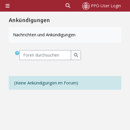
Zum Hauptinhalt
Sucheingabe umschalten
PPÖ-User Login
Website-Übersicht
Ankündigungen
Abschlussbedingungen
Nachrichten und Ankündigungen
Foren durchsuchen
Foren durchsuchen
(Keine Ankündigungen im Forum)