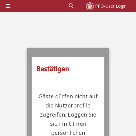
Zum Hauptinhalt
Sucheingabe umschalten
PPÖ-User Login
Website-Übersicht
Bestätigen
Gäste dürfen nicht auf
die Nutzerprofile
zugreifen. Loggen Sie
sich mit Ihren
persönlichen