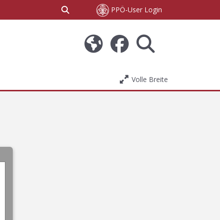
Sucheingabe umschalten
PPÖ-User Login
Volle Breite