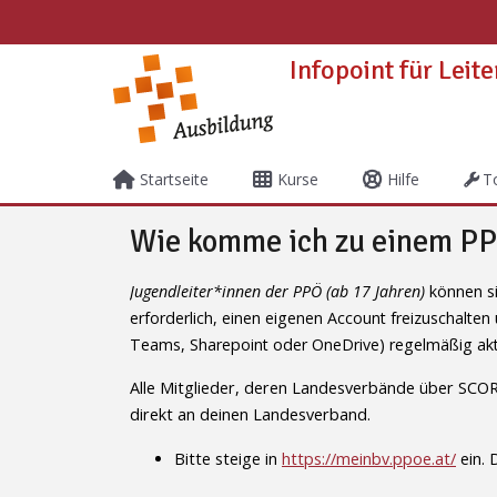
Zum Hauptinhalt
Infopoint für Leit
Startseite
Kurse
Hilfe
T
Wie komme ich zu einem P
Abschlussbedingungen
Jugendleiter*innen der PPÖ
(ab 17 Jahren)
können s
erforderlich, einen eigenen Account freizuschalt
Teams, Sharepoint oder OneDrive) regelmäßig akti
Alle Mitglieder, deren Landesverbände über SCOREG
direkt an deinen Landesverband.
Bitte steige in
https://meinbv.ppoe.at/
ein. 